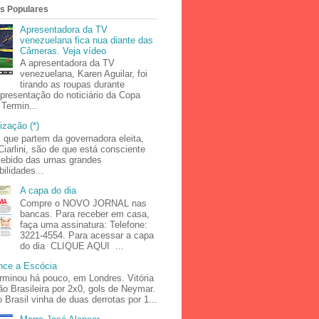
s Populares
Apresentadora da TV
venezuelana fica nua diante das
Câmeras. Veja vídeo
A apresentadora da TV
venezuelana, Karen Aguilar, foi
tirando as roupas durante
presentação do noticiário da Copa
Termin...
ização (*)
 que partem da governadora eleita,
iarlini, são de que está consciente
cebido das urnas grandes
ilidades...
A capa do dia
Compre o NOVO JORNAL nas
bancas. Para receber em casa,
faça uma assinatura: Telefone:
3221-4554. Para acessar a capa
do dia CLIQUE AQUI ...
ence a Escócia
rminou há pouco, em Londres. Vitória
o Brasileira por 2x0, gols de Neymar.
 Brasil vinha de duas derrotas por 1...