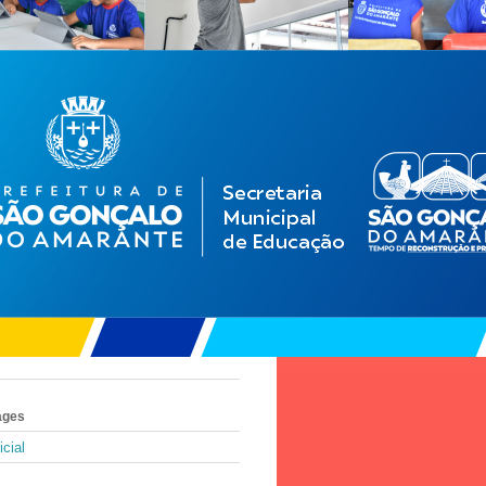
ages
icial