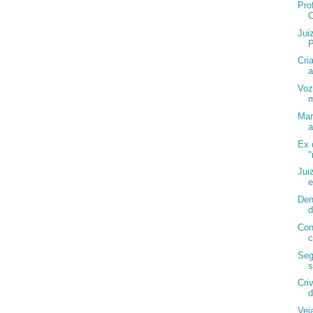
Pro
O
Jui
P
Cri
a
Voz
Mar
a
Ex 
"
Jui
e
Den
d
Con
c
Seg
s
Cri
d
Vej