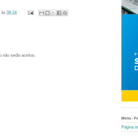
às
08:24
o não serão aceitos.
Menu - P
Página in