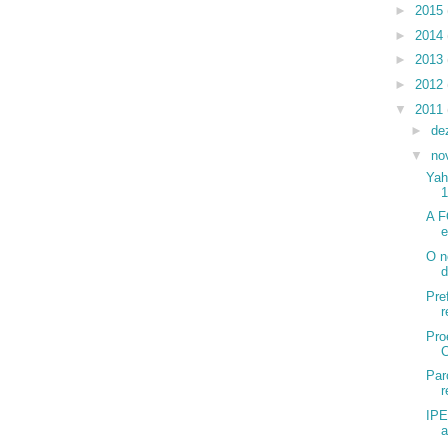
►
2015
►
2014
►
2013
►
2012
▼
2011
►
de
▼
no
Yah
1
A F
e
O n
d
Pre
r
Pro
Par
r
IPE
a