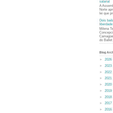
salarial
A Assemb
Norte ap
lei que p
Dois bai
liberdade
Milena Te
Concepci
Camagüey
do Ballet
Blog Arc
►
2026
►
2023
►
2022
►
2021
►
2020
►
2019
►
2018
►
2017
►
2016