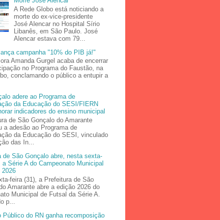
Morre José Alencar
A Rede Globo está noticiando a
morte do ex-vice-presidente
José Alencar no Hospital Sírio
Libanês, em São Paulo. José
Alencar estava com 79...
ança campanha "10% do PIB já!"
sora Amanda Gurgel acaba de encerrar
icipação no Programa do Faustão, na
bo, conclamando o público a entupir a
alo adere ao Programa de
ização da Educação do SESI/FIERN
orar indicadores do ensino municipal
tura de São Gonçalo do Amarante
zou a adesão ao Programa de
ização da Educação do SESI, vinculado
ão das In...
a de São Gonçalo abre, nesta sexta-
), a Série A do Campeonato Municipal
l 2026
ta-feira (31), a Prefeitura de São
do Amarante abre a edição 2026 do
to Municipal de Futsal da Série A.
o p...
io Público do RN ganha recomposição