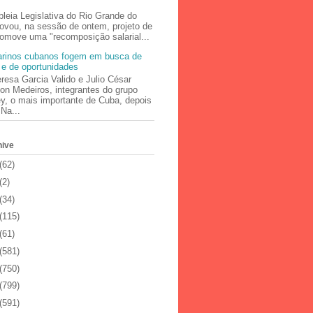
leia Legislativa do Rio Grande do
rovou, na sessão de ontem, projeto de
romove uma "recomposição salarial...
larinos cubanos fogem em busca de
 e de oportunidades
resa Garcia Valido e Julio César
on Medeiros, integrantes do grupo
, o mais importante de Cuba, depois
 Na...
hive
(62)
(2)
(34)
(115)
(61)
(581)
(750)
(799)
(591)