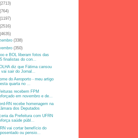
(2713)
(764)
(1197)
(2516)
(4635)
zembro
(338)
vembro
(350)
oo e BOL liberam fotos das
5 finalistas do con...
OLHA diz que Fátima cansou
 vai sair do Jornal...
ome do Aeroporto - meu artigo
esta quarta no ...
feituras recebem FPM
eforçado em novembro e de...
erd-RN recebe homenagem na
Câmara dos Deputados
ceria da Prefeitura com UFRN
eforça saúde públ...
RN vai cortar benefício do
posentado ou pensio...