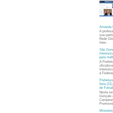
Amanda l
A profes
sua part
Rede Glo
Inter...
São Gonç
Interior
para melh
A Prefei
oficiali
Interior
à Federaç
Prefeitur
feira (31
de Futsa
Nesta sex
Gonçalo 
Campeona
Promovid
Ministér