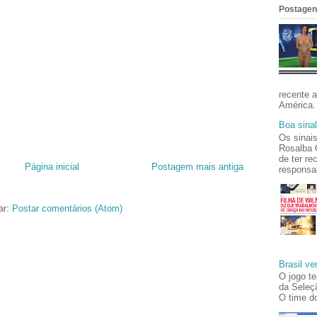
Postagen
recente a
América. 
Boa sinal
Os sinais
Rosalba C
de ter re
Página inicial
Postagem mais antiga
responsab
ar:
Postar comentários (Atom)
Brasil v
O jogo te
da Seleçã
O time do