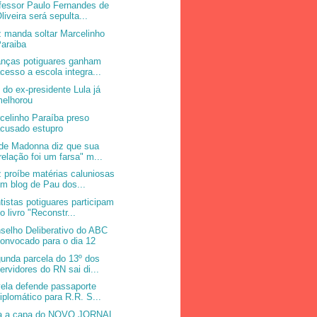
fessor Paulo Fernandes de
liveira será sepulta...
z manda soltar Marcelinho
araiba
anças potiguares ganham
cesso a escola integra...
 do ex-presidente Lula já
melhorou
celinho Paraíba preso
cusado estupro
de Madonna diz que sua
relação foi um farsa" m...
z proíbe matérias caluniosas
m blog de Pau dos...
tistas potiguares participam
o livro "Reconstr...
selho Deliberativo do ABC
onvocado para o dia 12
unda parcela do 13º dos
ervidores do RN sai di...
vela defende passaporte
iplomático para R.R. S...
a a capa do NOVO JORNAL